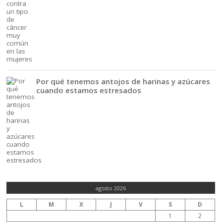
Por qué tenemos antojos de harinas y azúcares
cuando estamos estresados
agosto 2026
L
M
X
J
V
S
D
1
2