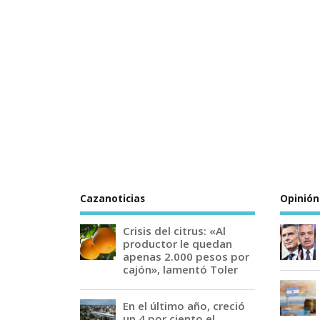
Cazanoticias
Opinión
Crisis del citrus: «Al
productor le quedan
apenas 2.000 pesos por
cajón», lamentó Toler
En el último año, creció
un 4 por ciento el