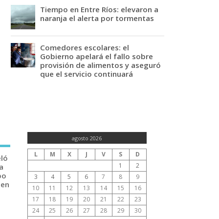
Tiempo en Entre Ríos: elevaron a
naranja el alerta por tormentas
Comedores escolares: el
Gobierno apelará el fallo sobre
provisión de alimentos y aseguró
que el servicio continuará
agosto 2026
L
M
X
J
V
S
D
eló
1
2
a
po
3
4
5
6
7
8
9
 en
10
11
12
13
14
15
16
17
18
19
20
21
22
23
24
25
26
27
28
29
30