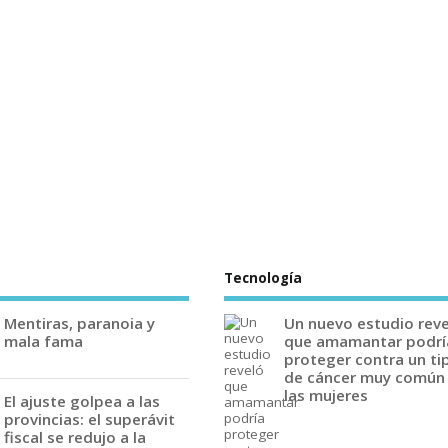
Tecnología
Mentiras, paranoia y
Un nuevo estudio rev
mala fama
que amamantar podrí
proteger contra un ti
de cáncer muy común
las mujeres
El ajuste golpea a las
provincias: el superávit
fiscal se redujo a la