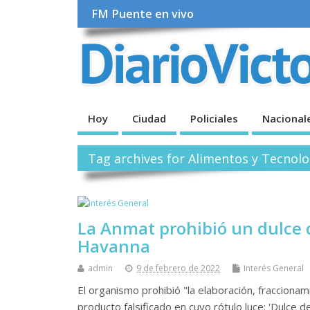
FM Puente en vivo
Hoy
Ciudad
Policiales
Nacional
Tag archives for Alimentos y Tecnol
La Anmat prohibió un dulce d
Havanna
admin
9 de febrero de 2022
Interés General
El organismo prohibió "la elaboración, fraccionami
producto falsificado en cuyo rótulo luce: 'Dulce d