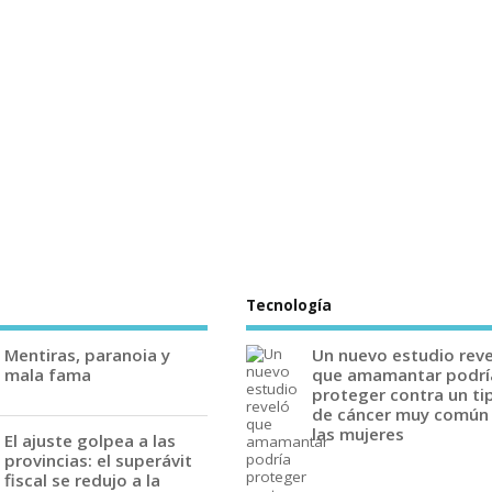
Tecnología
Mentiras, paranoia y
Un nuevo estudio rev
mala fama
que amamantar podrí
proteger contra un ti
de cáncer muy común
las mujeres
El ajuste golpea a las
provincias: el superávit
fiscal se redujo a la