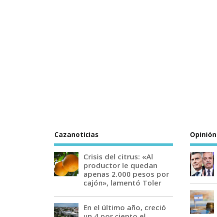
Cazanoticias
Opinión
Crisis del citrus: «Al
productor le quedan
apenas 2.000 pesos por
cajón», lamentó Toler
En el último año, creció
un 4 por ciento el