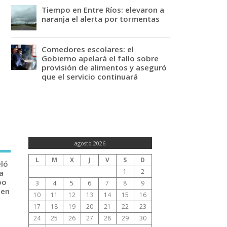
Tiempo en Entre Ríos: elevaron a
naranja el alerta por tormentas
Comedores escolares: el
Gobierno apelará el fallo sobre
provisión de alimentos y aseguró
que el servicio continuará
agosto 2026
L
M
X
J
V
S
D
eló
1
2
a
po
3
4
5
6
7
8
9
 en
10
11
12
13
14
15
16
17
18
19
20
21
22
23
24
25
26
27
28
29
30