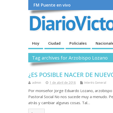
FM Puente en vivo
Hoy
Ciudad
Policiales
Nacional
Tag archives for Arzobispo Lozano
¿ES POSIBLE NACER DE NUEV
admin
1 de abril de 2018
Interés General
Por monseñor Jorge Eduardo Lozano, arzobispo 
Pastoral Social No nos sucede muy a menudo. Pe
atrás y cambiar algunas cosas. Tal…