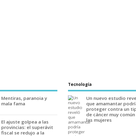
Tecnología
Mentiras, paranoia y
Un nuevo estudio rev
mala fama
que amamantar podrí
proteger contra un ti
de cáncer muy común
las mujeres
El ajuste golpea a las
provincias: el superávit
fiscal se redujo a la