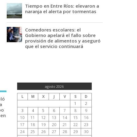
Tiempo en Entre Ríos: elevaron a
naranja el alerta por tormentas
Comedores escolares: el
Gobierno apelará el fallo sobre
provisión de alimentos y aseguró
que el servicio continuará
agosto 2026
L
M
X
J
V
S
D
eló
1
2
a
po
3
4
5
6
7
8
9
 en
10
11
12
13
14
15
16
17
18
19
20
21
22
23
24
25
26
27
28
29
30