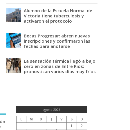
Alumno de la Escuela Normal de
Victoria tiene tuberculosis y
activaron el protocolo
Becas Progresar: abren nuevas
inscripciones y confirmaron las
fechas para anotarse
La sensación térmica llegó a bajo
cero en zonas de Entre Ríos:
pronostican varios días muy fríos
agosto 2026
L
M
X
J
V
S
D
ión
1
2
a