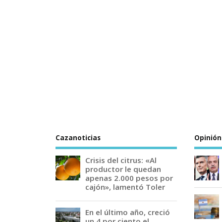
Cazanoticias
Opinión
Crisis del citrus: «Al
productor le quedan
apenas 2.000 pesos por
cajón», lamentó Toler
En el último año, creció
un 4 por ciento el