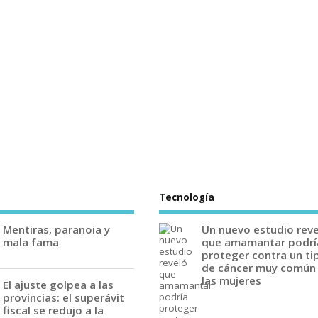
Tecnología
Mentiras, paranoia y
Un nuevo estudio rev
mala fama
que amamantar podrí
proteger contra un ti
de cáncer muy común
las mujeres
El ajuste golpea a las
provincias: el superávit
fiscal se redujo a la