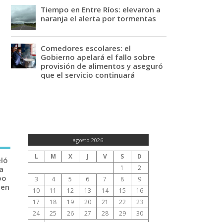
Tiempo en Entre Ríos: elevaron a
naranja el alerta por tormentas
Comedores escolares: el
Gobierno apelará el fallo sobre
provisión de alimentos y aseguró
que el servicio continuará
agosto 2026
L
M
X
J
V
S
D
eló
1
2
a
po
3
4
5
6
7
8
9
 en
10
11
12
13
14
15
16
17
18
19
20
21
22
23
24
25
26
27
28
29
30