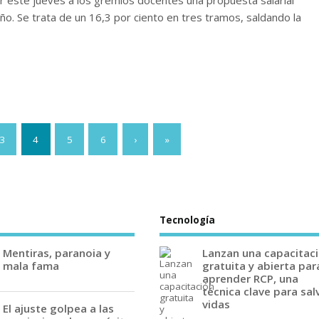
er este jueves a los gremios docentes una propuesta salarial
año. Se trata de un 16,3 por ciento en tres tramos, saldando la
3
4
5
6
›
»
Tecnología
Mentiras, paranoia y
Lanzan una capacitac
mala fama
gratuita y abierta par
aprender RCP, una
técnica clave para sal
vidas
El ajuste golpea a las