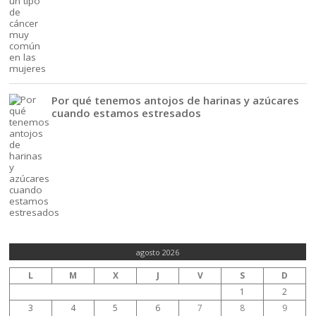
Por qué tenemos antojos de harinas y azúcares
cuando estamos estresados
agosto 2026
L
M
X
J
V
S
D
1
2
3
4
5
6
7
8
9