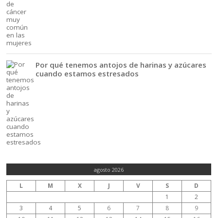
Por qué tenemos antojos de harinas y azúcares
cuando estamos estresados
agosto 2026
L
M
X
J
V
S
D
1
2
3
4
5
6
7
8
9