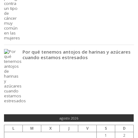
Por qué tenemos antojos de harinas y azúcares
cuando estamos estresados
agosto 2026
L
M
X
J
V
S
D
1
2