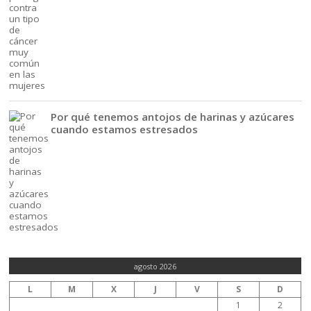
Por qué tenemos antojos de harinas y azúcares
cuando estamos estresados
agosto 2026
L
M
X
J
V
S
D
1
2