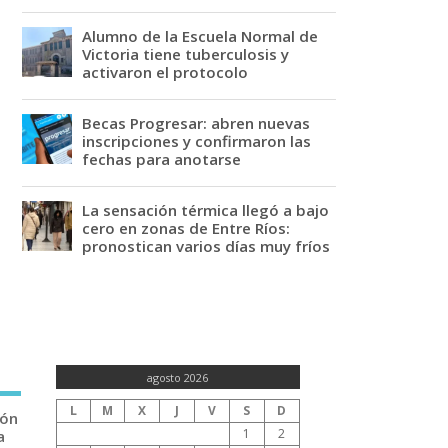
Alumno de la Escuela Normal de
Victoria tiene tuberculosis y
activaron el protocolo
Becas Progresar: abren nuevas
inscripciones y confirmaron las
fechas para anotarse
La sensación térmica llegó a bajo
cero en zonas de Entre Ríos:
pronostican varios días muy fríos
agosto 2026
L
M
X
J
V
S
D
ión
1
2
a