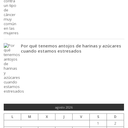
Por qué tenemos antojos de harinas y azúcares
cuando estamos estresados
agosto 2026
L
M
X
J
V
S
D
1
2