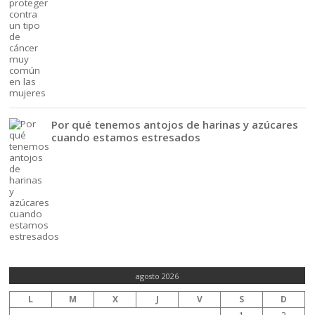
Por qué tenemos antojos de harinas y azúcares
cuando estamos estresados
agosto 2026
L
M
X
J
V
S
D