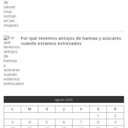
Por qué tenemos antojos de harinas y azúcares
cuando estamos estresados
agosto 2026
L
M
X
J
V
S
D
1
2
3
4
5
6
7
8
9