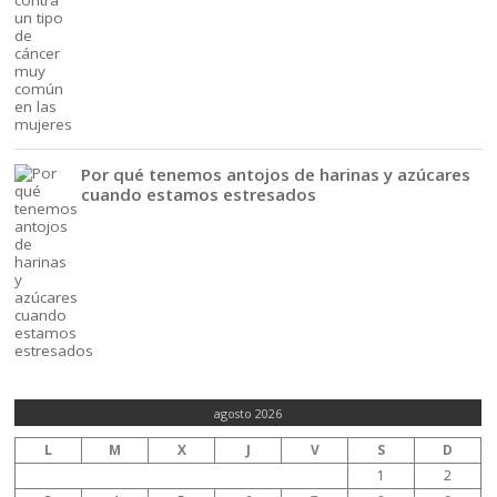
Por qué tenemos antojos de harinas y azúcares
cuando estamos estresados
agosto 2026
L
M
X
J
V
S
D
1
2