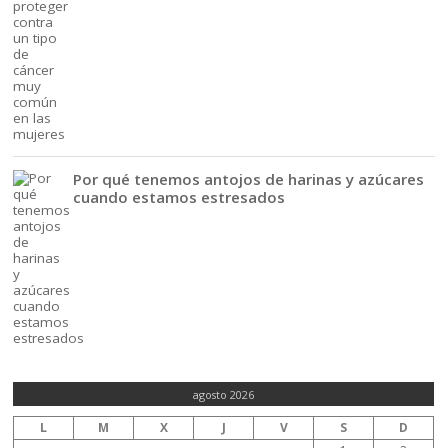
Por qué tenemos antojos de harinas y azúcares
cuando estamos estresados
agosto 2026
L
M
X
J
V
S
D