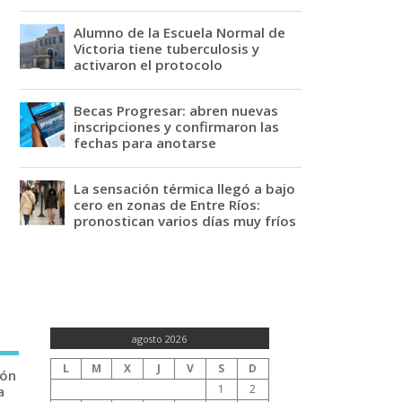
Alumno de la Escuela Normal de
Victoria tiene tuberculosis y
activaron el protocolo
Becas Progresar: abren nuevas
inscripciones y confirmaron las
fechas para anotarse
La sensación térmica llegó a bajo
cero en zonas de Entre Ríos:
pronostican varios días muy fríos
agosto 2026
L
M
X
J
V
S
D
ión
1
2
a