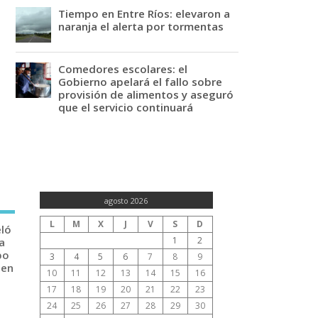
Tiempo en Entre Ríos: elevaron a
naranja el alerta por tormentas
Comedores escolares: el
Gobierno apelará el fallo sobre
provisión de alimentos y aseguró
que el servicio continuará
agosto 2026
L
M
X
J
V
S
D
eló
1
2
a
po
3
4
5
6
7
8
9
 en
10
11
12
13
14
15
16
17
18
19
20
21
22
23
24
25
26
27
28
29
30