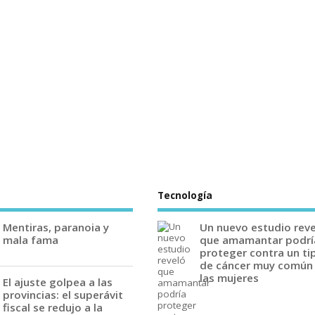
Tecnología
Mentiras, paranoia y
Un nuevo estudio rev
mala fama
que amamantar podrí
proteger contra un ti
de cáncer muy común
las mujeres
El ajuste golpea a las
provincias: el superávit
fiscal se redujo a la