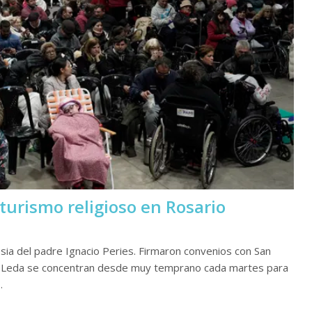
turismo religioso en Rosario
sia del padre Ignacio Peries. Firmaron convenios con San
 de Leda se concentran desde muy temprano cada martes para
…