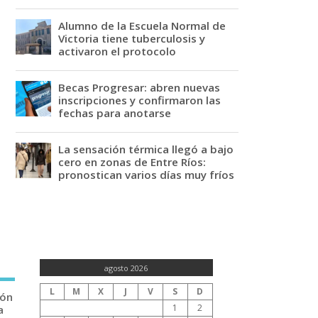
Alumno de la Escuela Normal de
Victoria tiene tuberculosis y
activaron el protocolo
Becas Progresar: abren nuevas
inscripciones y confirmaron las
fechas para anotarse
La sensación térmica llegó a bajo
cero en zonas de Entre Ríos:
pronostican varios días muy fríos
agosto 2026
L
M
X
J
V
S
D
ión
1
2
a