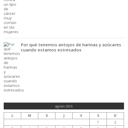
Por qué tenemos antojos de harinas y azúcares
cuando estamos estresados
agosto 2026
L
M
X
J
V
S
D
1
2