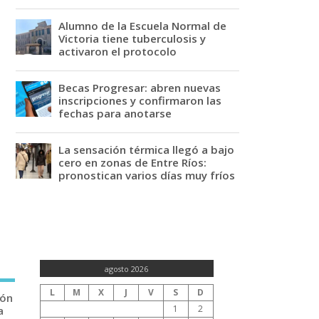
Alumno de la Escuela Normal de
Victoria tiene tuberculosis y
activaron el protocolo
Becas Progresar: abren nuevas
inscripciones y confirmaron las
fechas para anotarse
La sensación térmica llegó a bajo
cero en zonas de Entre Ríos:
pronostican varios días muy fríos
agosto 2026
L
M
X
J
V
S
D
ión
1
2
a