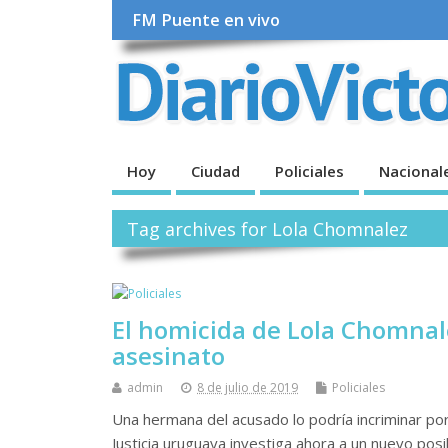
FM Puente en vivo
Hoy
Ciudad
Policiales
Nacional
Tag archives for Lola Chomnalez
El homicida de Lola Chomnale
asesinato
admin
8 de julio de 2019
Policiales
Una hermana del acusado lo podría incriminar po
Justicia uruguaya investiga ahora a un nuevo pos