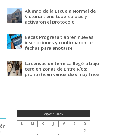
Alumno de la Escuela Normal de
Victoria tiene tuberculosis y
activaron el protocolo
Becas Progresar: abren nuevas
inscripciones y confirmaron las
fechas para anotarse
La sensación térmica llegó a bajo
cero en zonas de Entre Ríos:
pronostican varios días muy fríos
agosto 2026
L
M
X
J
V
S
D
ión
1
2
a