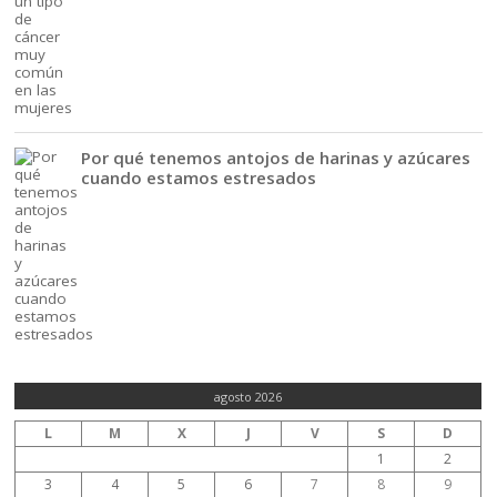
Por qué tenemos antojos de harinas y azúcares
cuando estamos estresados
agosto 2026
L
M
X
J
V
S
D
1
2
3
4
5
6
7
8
9