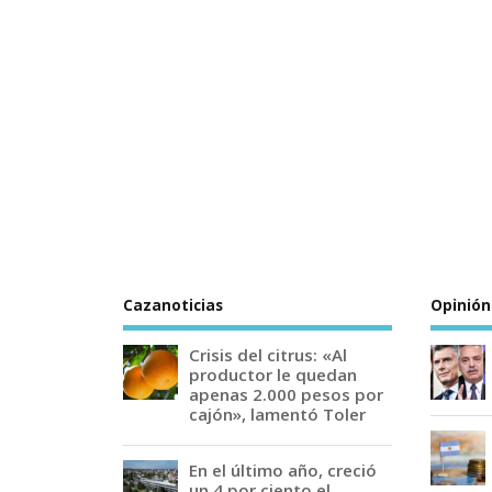
Cazanoticias
Opinión
Crisis del citrus: «Al
productor le quedan
apenas 2.000 pesos por
cajón», lamentó Toler
En el último año, creció
un 4 por ciento el