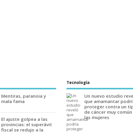
Tecnología
Mentiras, paranoia y
Un nuevo estudio rev
mala fama
que amamantar podrí
proteger contra un ti
de cáncer muy común
las mujeres
El ajuste golpea a las
provincias: el superávit
fiscal se redujo a la