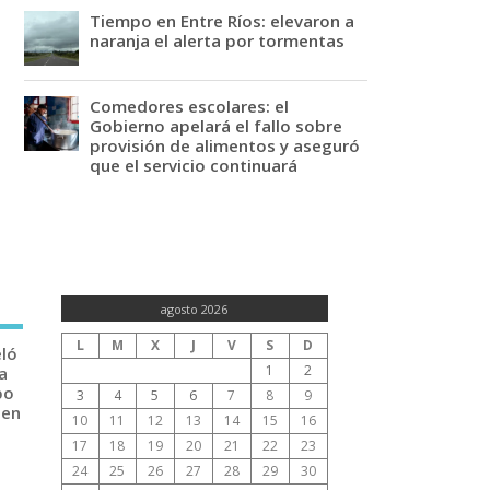
Tiempo en Entre Ríos: elevaron a
naranja el alerta por tormentas
Comedores escolares: el
Gobierno apelará el fallo sobre
provisión de alimentos y aseguró
que el servicio continuará
agosto 2026
L
M
X
J
V
S
D
eló
1
2
a
po
3
4
5
6
7
8
9
 en
10
11
12
13
14
15
16
17
18
19
20
21
22
23
24
25
26
27
28
29
30