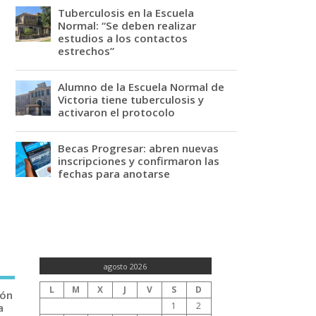
Tuberculosis en la Escuela
Normal: “Se deben realizar
estudios a los contactos
estrechos”
Alumno de la Escuela Normal de
Victoria tiene tuberculosis y
activaron el protocolo
Becas Progresar: abren nuevas
inscripciones y confirmaron las
fechas para anotarse
agosto 2026
L
M
X
J
V
S
D
ión
1
2
a