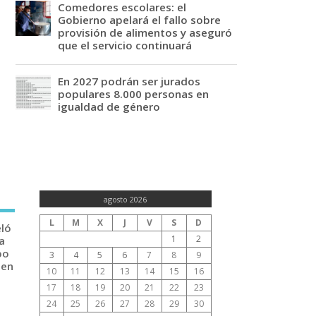
Comedores escolares: el
Gobierno apelará el fallo sobre
provisión de alimentos y aseguró
que el servicio continuará
En 2027 podrán ser jurados
populares 8.000 personas en
igualdad de género
agosto 2026
L
M
X
J
V
S
D
eló
1
2
a
po
3
4
5
6
7
8
9
 en
10
11
12
13
14
15
16
17
18
19
20
21
22
23
24
25
26
27
28
29
30