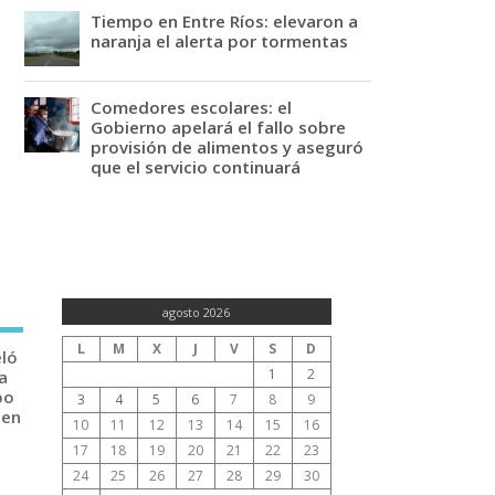
Tiempo en Entre Ríos: elevaron a
naranja el alerta por tormentas
Comedores escolares: el
Gobierno apelará el fallo sobre
provisión de alimentos y aseguró
que el servicio continuará
agosto 2026
L
M
X
J
V
S
D
eló
1
2
a
po
3
4
5
6
7
8
9
 en
10
11
12
13
14
15
16
17
18
19
20
21
22
23
24
25
26
27
28
29
30