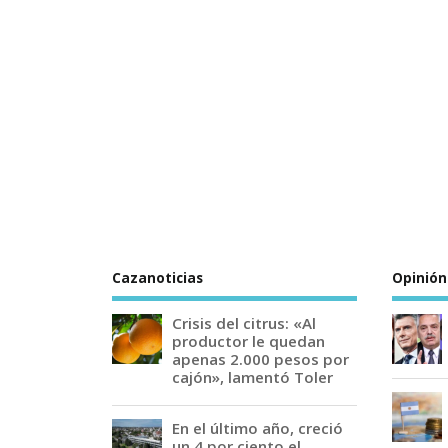
Cazanoticias
Opinión
Crisis del citrus: «Al
productor le quedan
apenas 2.000 pesos por
cajón», lamentó Toler
En el último año, creció
un 4 por ciento el