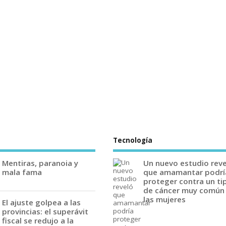
Tecnología
Mentiras, paranoia y
Un nuevo estudio rev
mala fama
que amamantar podrí
proteger contra un ti
de cáncer muy común
las mujeres
El ajuste golpea a las
provincias: el superávit
fiscal se redujo a la