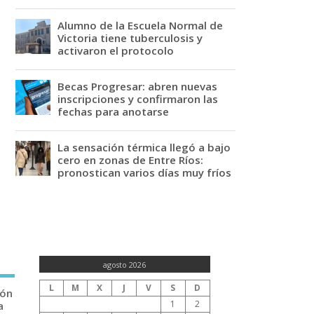
Alumno de la Escuela Normal de
Victoria tiene tuberculosis y
activaron el protocolo
Becas Progresar: abren nuevas
inscripciones y confirmaron las
fechas para anotarse
La sensación térmica llegó a bajo
cero en zonas de Entre Ríos:
pronostican varios días muy fríos
agosto 2026
L
M
X
J
V
S
D
ión
1
2
a