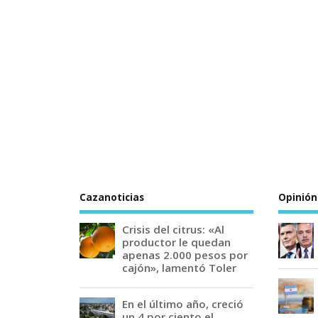
Cazanoticias
Opinión
Crisis del citrus: «Al
productor le quedan
apenas 2.000 pesos por
cajón», lamentó Toler
En el último año, creció
un 4 por ciento el