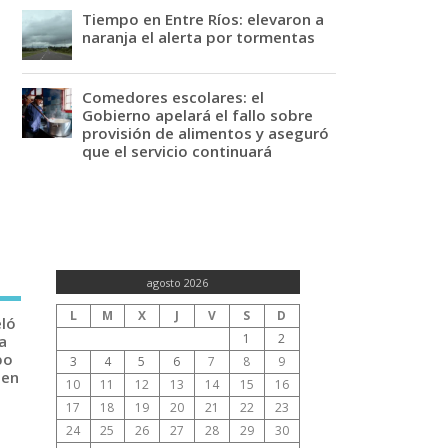
Tiempo en Entre Ríos: elevaron a
naranja el alerta por tormentas
Comedores escolares: el
Gobierno apelará el fallo sobre
provisión de alimentos y aseguró
que el servicio continuará
agosto 2026
L
M
X
J
V
S
D
eló
1
2
a
po
3
4
5
6
7
8
9
 en
10
11
12
13
14
15
16
17
18
19
20
21
22
23
24
25
26
27
28
29
30