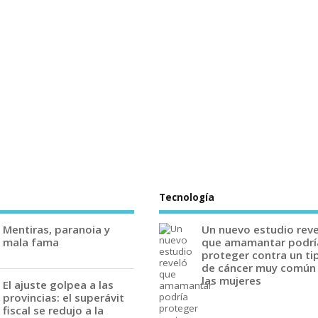
Tecnología
Mentiras, paranoia y
Un nuevo estudio rev
mala fama
que amamantar podrí
proteger contra un ti
de cáncer muy común
las mujeres
El ajuste golpea a las
provincias: el superávit
fiscal se redujo a la