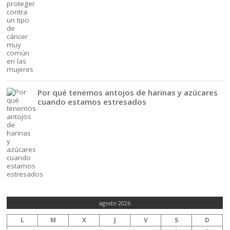
Por qué tenemos antojos de harinas y azúcares
cuando estamos estresados
agosto 2026
L
M
X
J
V
S
D