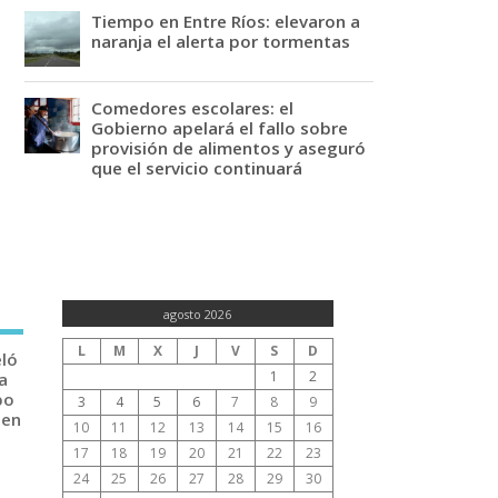
Tiempo en Entre Ríos: elevaron a
naranja el alerta por tormentas
Comedores escolares: el
Gobierno apelará el fallo sobre
provisión de alimentos y aseguró
que el servicio continuará
agosto 2026
L
M
X
J
V
S
D
eló
1
2
a
po
3
4
5
6
7
8
9
 en
10
11
12
13
14
15
16
17
18
19
20
21
22
23
24
25
26
27
28
29
30