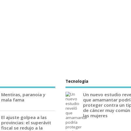
Tecnología
Mentiras, paranoia y
Un nuevo estudio rev
mala fama
que amamantar podrí
proteger contra un ti
de cáncer muy común
las mujeres
El ajuste golpea a las
provincias: el superávit
fiscal se redujo a la