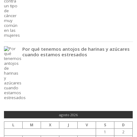
Por qué tenemos antojos de harinas y azúcares
cuando estamos estresados
agosto 2026
L
M
X
J
V
S
D
1
2