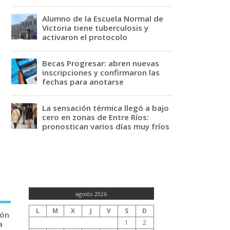
Alumno de la Escuela Normal de
Victoria tiene tuberculosis y
activaron el protocolo
Becas Progresar: abren nuevas
inscripciones y confirmaron las
fechas para anotarse
La sensación térmica llegó a bajo
cero en zonas de Entre Ríos:
pronostican varios días muy fríos
agosto 2026
L
M
X
J
V
S
D
ión
1
2
a