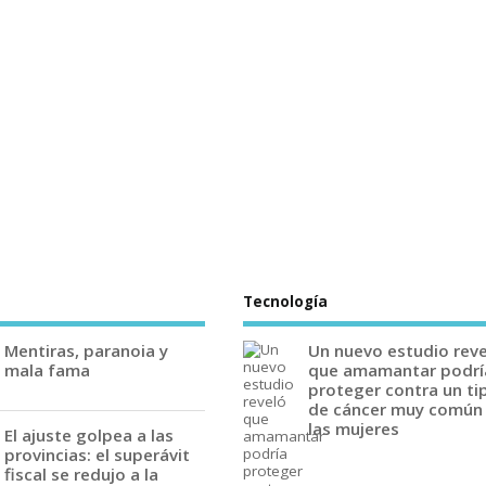
Tecnología
Mentiras, paranoia y
Un nuevo estudio rev
mala fama
que amamantar podrí
proteger contra un ti
de cáncer muy común
las mujeres
El ajuste golpea a las
provincias: el superávit
fiscal se redujo a la