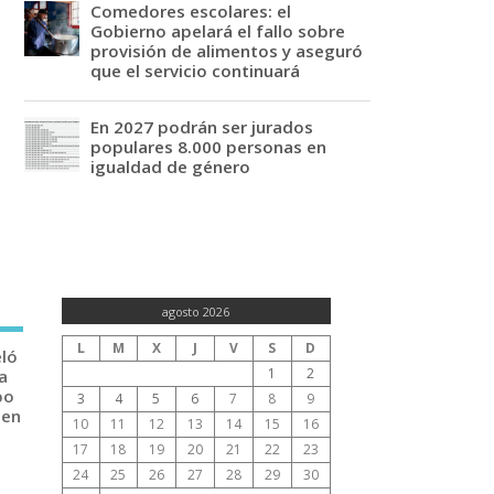
Comedores escolares: el
Gobierno apelará el fallo sobre
provisión de alimentos y aseguró
que el servicio continuará
En 2027 podrán ser jurados
populares 8.000 personas en
igualdad de género
agosto 2026
L
M
X
J
V
S
D
eló
1
2
a
po
3
4
5
6
7
8
9
 en
10
11
12
13
14
15
16
17
18
19
20
21
22
23
24
25
26
27
28
29
30