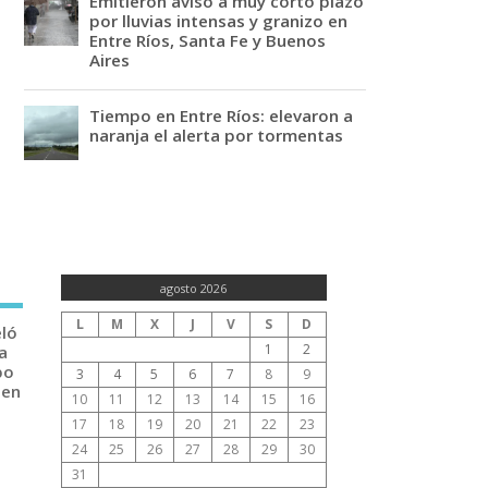
Emitieron aviso a muy corto plazo
por lluvias intensas y granizo en
Entre Ríos, Santa Fe y Buenos
Aires
Tiempo en Entre Ríos: elevaron a
naranja el alerta por tormentas
agosto 2026
L
M
X
J
V
S
D
eló
1
2
a
po
3
4
5
6
7
8
9
 en
10
11
12
13
14
15
16
17
18
19
20
21
22
23
24
25
26
27
28
29
30
31