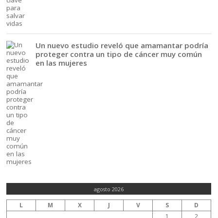
Un nuevo estudio reveló que amamantar podría
proteger contra un tipo de cáncer muy común
en las mujeres
agosto 2026
L
M
X
J
V
S
D
1
2