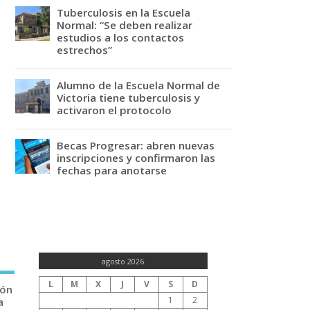
Tuberculosis en la Escuela
Normal: “Se deben realizar
estudios a los contactos
estrechos”
Alumno de la Escuela Normal de
Victoria tiene tuberculosis y
activaron el protocolo
Becas Progresar: abren nuevas
inscripciones y confirmaron las
fechas para anotarse
agosto 2026
L
M
X
J
V
S
D
ión
1
2
a