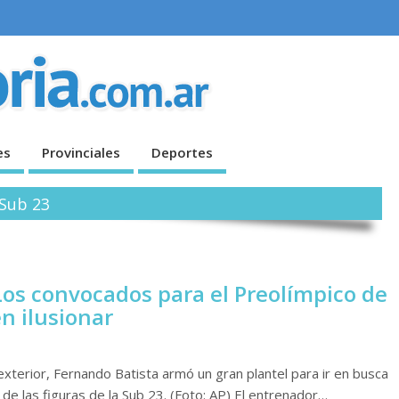
es
Provinciales
Deportes
 Sub 23
Los convocados para el Preolímpico de
n ilusionar
 exterior, Fernando Batista armó un gran plantel para ir en busca
a de las figuras de la Sub 23. (Foto: AP) El entrenador…