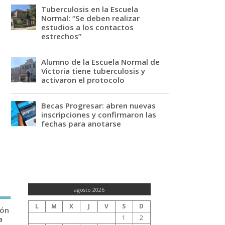
Tuberculosis en la Escuela
Normal: “Se deben realizar
estudios a los contactos
estrechos”
Alumno de la Escuela Normal de
Victoria tiene tuberculosis y
activaron el protocolo
Becas Progresar: abren nuevas
inscripciones y confirmaron las
fechas para anotarse
agosto 2026
L
M
X
J
V
S
D
ión
1
2
a