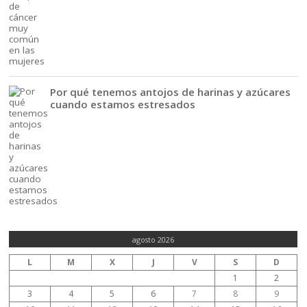
Por qué tenemos antojos de harinas y azúcares
cuando estamos estresados
agosto 2026
L
M
X
J
V
S
D
1
2
3
4
5
6
7
8
9