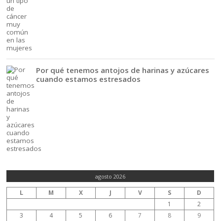
Por qué tenemos antojos de harinas y azúcares
cuando estamos estresados
agosto 2026
L
M
X
J
V
S
D
1
2
3
4
5
6
7
8
9