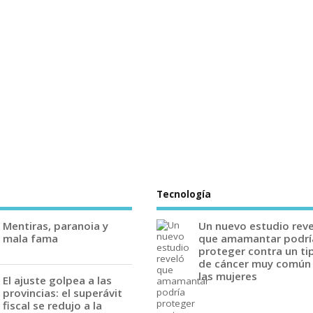
Tecnología
Mentiras, paranoia y
Un nuevo estudio rev
mala fama
que amamantar podrí
proteger contra un ti
de cáncer muy común
las mujeres
El ajuste golpea a las
provincias: el superávit
fiscal se redujo a la