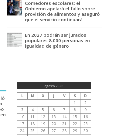
Comedores escolares: el
Gobierno apelará el fallo sobre
provisión de alimentos y aseguró
que el servicio continuará
En 2027 podrán ser jurados
populares 8.000 personas en
igualdad de género
agosto 2026
L
M
X
J
V
S
D
eló
1
2
a
po
3
4
5
6
7
8
9
 en
10
11
12
13
14
15
16
17
18
19
20
21
22
23
24
25
26
27
28
29
30