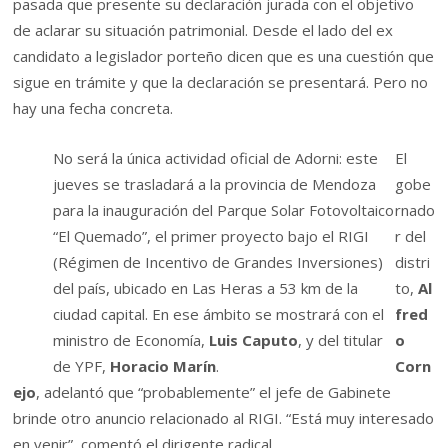
pasada que presente su declaración jurada con el objetivo
de aclarar su situación patrimonial. Desde el lado del ex
candidato a legislador porteño dicen que es una cuestión que
sigue en trámite y que la declaración se presentará. Pero no
hay una fecha concreta.
No será la única actividad oficial de Adorni: este
El
jueves se trasladará a la provincia de Mendoza
gobe
para la inauguración del Parque Solar Fotovoltaico
rnado
“El Quemado”, el primer proyecto bajo el RIGI
r del
(Régimen de Incentivo de Grandes Inversiones)
distri
del país, ubicado en Las Heras a 53 km de la
to,
Al
ciudad capital. En ese ámbito se mostrará con el
fred
ministro de Economía,
Luis Caputo
, y del titular
o
de YPF,
Horacio Marín
.
Corn
ejo
, adelantó que “probablemente” el jefe de Gabinete
brinde otro anuncio relacionado al RIGI. “Está muy interesado
en venir”, comentó el dirigente radical.