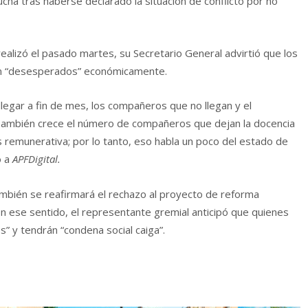
lucha tras haberse declarado la situación de conflicto por no
alizó el pasado martes, su Secretario General advirtió que los
tán “desesperados” económicamente.
legar a fin de mes, los compañeros que no llegan y el
También crece el número de compañeros que dejan la docencia
 remunerativa; por lo tanto, eso habla un poco del estado de
o a
APFDigital.
mbién se reafirmará el rechazo al proyecto de reforma
 En ese sentido, el representante gremial anticipó que quienes
os” y tendrán “condena social caiga”.