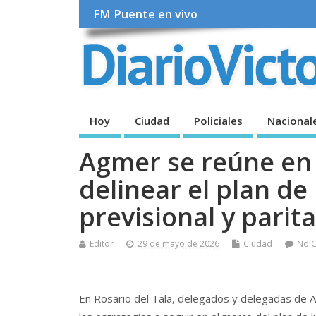
FM Puente en vivo
Hoy
Ciudad
Policiales
Nacional
Agmer se reúne en 
delinear el plan de
previsional y parita
Editor
29 de mayo de 2026
Ciudad
No 
En Rosario del Tala, delegados y delegadas de A