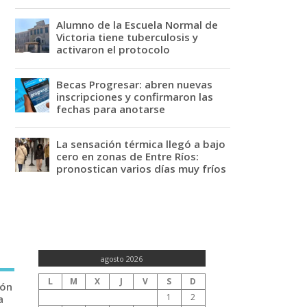
Alumno de la Escuela Normal de
Victoria tiene tuberculosis y
activaron el protocolo
Becas Progresar: abren nuevas
inscripciones y confirmaron las
fechas para anotarse
La sensación térmica llegó a bajo
cero en zonas de Entre Ríos:
pronostican varios días muy fríos
agosto 2026
L
M
X
J
V
S
D
ión
1
2
a