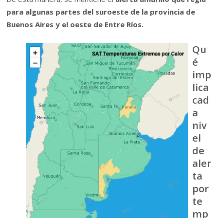
para algunas partes del suroeste de la provincia de
Buenos Aires y el oeste de Entre Ríos.
Qu
é
imp
lica
cad
a
niv
el
de
aler
ta
por
te
mp