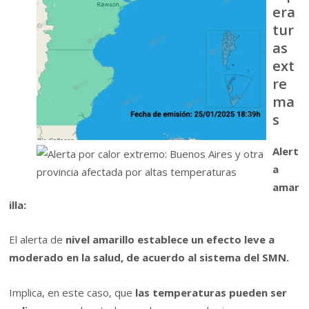
era
tur
as
ext
re
ma
s
Alert
a
amar
illa:
El alerta de
nivel amarillo establece un efecto leve a
moderado en la salud, de acuerdo al sistema del SMN.
Implica, en este caso, que
las temperaturas pueden ser