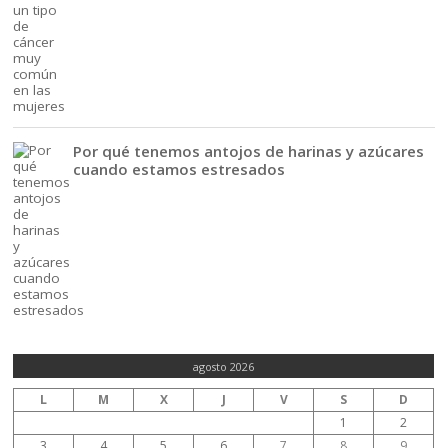
Por qué tenemos antojos de harinas y azúcares
cuando estamos estresados
agosto 2026
L
M
X
J
V
S
D
1
2
3
4
5
6
7
8
9