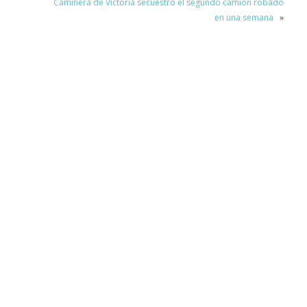
Caminera de Victoria secuestro el segundo camión robado
en una semana
»