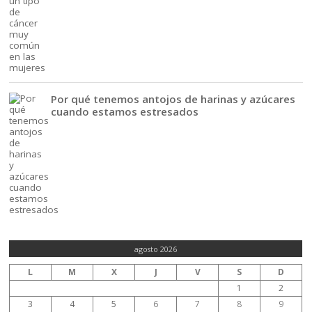
Por qué tenemos antojos de harinas y azúcares
cuando estamos estresados
agosto 2026
L
M
X
J
V
S
D
1
2
3
4
5
6
7
8
9