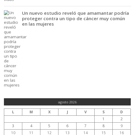
Un nuevo estudio reveló que amamantar podría
proteger contra un tipo de cáncer muy común
en las mujeres
agosto 2026
L
M
X
J
V
S
D
1
2
3
4
5
6
7
8
9
10
11
12
13
14
15
16