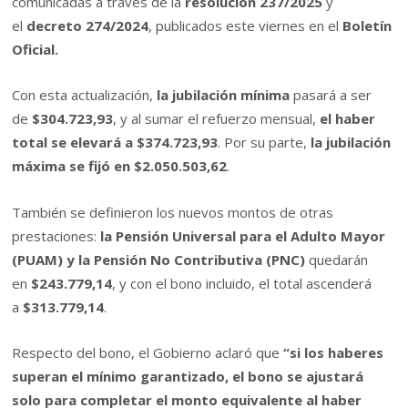
comunicadas a través de la
resolución 237/2025
y
el
decreto 274/2024
, publicados este viernes en el
Boletín
Oficial.
Con esta actualización,
la jubilación mínima
pasará a ser
de
$304.723,93
, y al sumar el refuerzo mensual,
el haber
total se elevará a $374.723,93
. Por su parte,
la jubilación
máxima se fijó en $2.050.503,62
.
También se definieron los nuevos montos de otras
prestaciones:
la Pensión Universal para el Adulto Mayor
(PUAM) y la Pensión No Contributiva (PNC)
quedarán
en
$243.779,14
, y con el bono incluido, el total ascenderá
a
$313.779,14
.
Respecto del bono, el Gobierno aclaró que
“si los haberes
superan el mínimo garantizado, el bono se ajustará
solo para completar el monto equivalente al haber